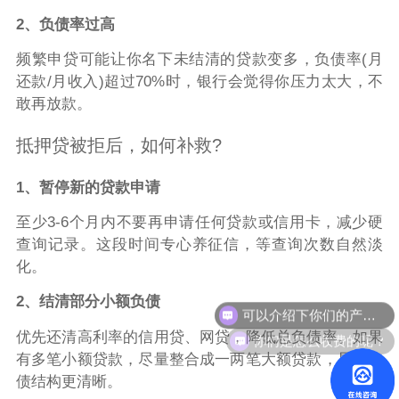
2、负债率过高
频繁申贷可能让你名下未结清的贷款变多，负债率(月
还款/月收入)超过70%时，银行会觉得你压力太大，不
敢再放款。
抵押贷被拒后，如何补救?
1、暂停新的贷款申请
至少3-6个月内不要再申请任何贷款或信用卡，减少硬
查询记录。这段时间专心养征信，等查询次数自然淡
化。
可以介绍下你们的产品么？
2、结清部分小额负债
你们是怎么收费的呢？
优先还清高利率的信用贷、网贷，降低总负债率。如果
有多笔小额贷款，尽量整合成一两笔大额贷款，显得负
债结构更清晰。