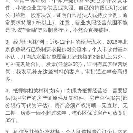
2、经营主体证明：个体户提供营业执照原件及复印
件，小微企业主提供营业执照、自己的持股证明(比如
公司章程、股东决议，证明自己是法人或持股比例，通
常要求持股10%以上)。注意，营业执照经营范围不能
是“投资”“金融”等限制类行业，不然会直接被拒。
3、经营证明材料：近6-12个月的经营流水，2026年北
京多数银行已强制要求提供对公流水，个人卡收付基本
不认，月均流水最好能覆盖月还款额的2倍以上;另外，
可补充购销合同、发票(任意3-5份)，证明有真实经营场
景，我发现补充这些材料的客户，审批通过率会高很
多。
4、抵押物相关材料(如有)：如果办抵押经营贷，需要提
供抵押房产的房产证原件及复印件、房产评估报告(部
分银行可代为评估)，房产必须产权清晰，无查封、无
二押，房龄一般不超过30年，核心区优质房产可放宽到
35年。
5、征信及其他补充材料：个人征信报告(近1个月内的