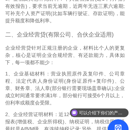
有效报告)，要求当前无逾期，近两年无连三累六逾期;
可补充个人资产证明(比如车辆行驶证、存款证明)，能
提升额度和降低利率。
二、企业经营贷(有限公司、合伙企业适用)
企业经营贷针对正规注册的企业，材料比个人的更复
杂，核心是证明企业合规经营、有还款能力，具体如
下，每一项都不能少：
1、企业基础材料：营业执照原件及复印件、公司章
程、法定代表人身份证明(身份证原件+复印件)、公
章、财务章、法人章(部分银行需要现场盖章确认);企业
成立时间通常要求满1年，部分银行可接受6个月以上，
但利率或额度会受限。
可以介绍下你们的产品么？
2、企业经营证明材料：近12个月的对公流水、纳税申
报表(增值税、企业所得税)、纳税证明，纳税信用评级
最好是A/B/M级，有连续纳税记录;另外，提供近6个月