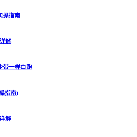
实操指南
率详解
少带一样白跑
操指南)
详解