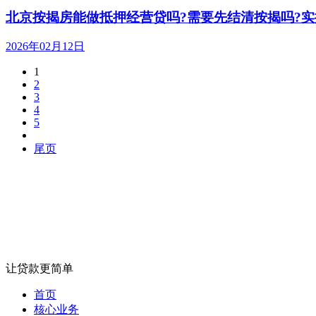
北京按揭房能做抵押经营贷吗?需要先结清按揭吗?实
2026年02月12日
1
2
3
4
5
尾页
让贷款更简单
首页
核心业务