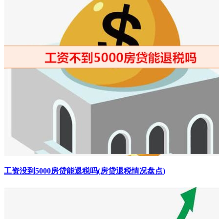
工资没到5000房贷能退税吗(房贷退税情况盘点)