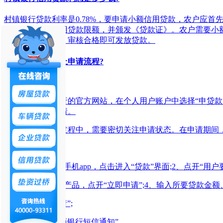
村镇银行贷款利率是0.78%，要申请小额信用贷款，农户应
定相应等级的信用贷款限额，并颁发《贷款证》。农户需要小
及额度进行审核，审核合格即可发放贷款。
农商银行贷款网上申请流程?
电脑端申请
登录农村商业银行的官方网站，在个人用户账户中选择“申贷
作，最后提交申请。
在网上申请贷款过程中，需要密切关注申请状态。在申请期间
手机端申请
1、打开农商银行手机app，点击进入“贷款”界面;2、点开“用户要
3、选择所要贷款产品，点开“立即申请”;4、输入所要贷款金额
5、提交“贷款申请”;
6、提交“收到农商银行短信通知”。