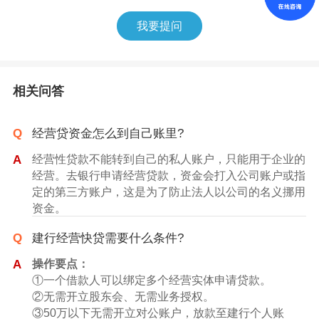
我要提问
相关问答
Q
经营贷资金怎么到自己账里?
A
经营性贷款不能转到自己的私人账户，只能用于企业的
经营。去银行申请经营贷款，资金会打入公司账户或指
定的第三方账户，这是为了防止法人以公司的名义挪用
资金。
如果企业需要将经营贷的资金转移至个人账户，建议先
Q
建行经营快贷需要什么条件?
咨询贷款银行的政策，并遵循合法合规的原则，确保不
会触犯法律。此外，应该合理使用资金，避免将贷款用
A
操作要点：
于不正当用途，以避免造成企业财务状况的恶化。
①一个借款人可以绑定多个经营实体申请贷款。
②无需开立股东会、无需业务授权。
③50万以下无需开立对公账户，放款至建行个人账