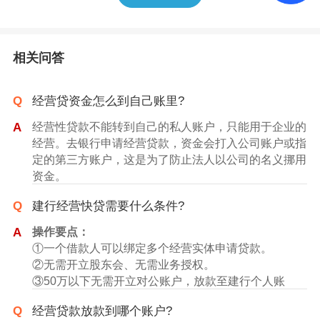
相关问答
Q
经营贷资金怎么到自己账里?
A
经营性贷款不能转到自己的私人账户，只能用于企业的
经营。去银行申请经营贷款，资金会打入公司账户或指
定的第三方账户，这是为了防止法人以公司的名义挪用
资金。
如果企业需要将经营贷的资金转移至个人账户，建议先
Q
建行经营快贷需要什么条件?
咨询贷款银行的政策，并遵循合法合规的原则，确保不
会触犯法律。此外，应该合理使用资金，避免将贷款用
A
操作要点：
于不正当用途，以避免造成企业财务状况的恶化。
①一个借款人可以绑定多个经营实体申请贷款。
②无需开立股东会、无需业务授权。
③50万以下无需开立对公账户，放款至建行个人账
户，超过50万需要受托支付(个体工商户可支用到其对
Q
经营贷款放款到哪个账户?
公账户)。