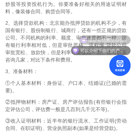
炒股等投资投机行为。你要准备好相关的用途证明材
料，像装修合同、购货合同等。
2、选择贷款机构：北京能办抵押贷款的机构不少，有
国有银行、股份制银行、城商行，还有一些正规的贷款
现在有优惠活动么？
公司。不同机构的利率、额度、审批速度都不一样。国
有银行利率相对低，但是审批严格、流程慢;贷款公司
可以介绍下你们的产品么？
审批宽松、放款快，但是利率可能会高一些。你可以多
咨询几家，对比下条件和费用。
3、准备材料：
①个人基本材料：身份证、户口本、结婚证(已婚的需
要)。
②抵押物材料：房产证、房产评估报告(有些银行会指
定评估公司，评估费一般是几百到几千元不等)。
③收入证明材料：近半年的银行流水、工作证明(劳动
合同、在职证明)、营业执照副本(如果是经营贷款)。