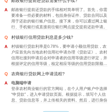
Q
邮政银行提前还贷款需要什么手续?
A
邮政银行提前还贷款的手续相对简单明了。首先，你需
要准备一些必要的材料，包括身份证件、贷款合同以及
用于还款的银行账户信息。接下来，你可以通过网上银
行、手机银行或直接前往银行网点提交提前还款申请。
提交申请后，银行会审核你的还款能力及申请原因。审
Q
村镇银行信用贷款利息是多少钱?
核通过后，银行会向你确认最终的还款金额，包括本
金、利息和可能的违约金。最后，你可以选择转账还款
A
村镇银行贷款利率是0.78%，要申请小额信用贷款，农
或柜台还款的方式进行操作。
户应首先向当地农村信用社申请办理《贷款证》。农村
信用社接到申请后会对申请者的信用等级进行评定，并
根据评定的信用等级，核定相应等级的信用贷款限额，
并颁发《贷款证》。农户需要小额信用贷款时，可以持
Q
农商银行贷款网上申请流程?
《贷款证》及有效身份证件，直接到农村信用社申请办
理。农村信用社在接到贷款申请时，要对贷款用途及额
A
电脑端申请
度进行审核，审核合格即可发放贷款。
登录农村商业银行的官方网站，在个人用户账户中选择
“申贷款”，进入申请贷款页面。根据提示，填写个人信
息、贷款信息等，并上传相关的资料。然后，进行身份
信息认证、电子签约等操作，最后提交申请。
在网上申请贷款过程中，需要密切关注申请状态。在申