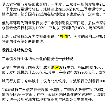
受监管审批节奏等因素影响，一季度，二永债积压额度集中到
一季度发行量通常较低，规模占比在10%至16%;二季度通常为
模净新增，部分国有行近期在新增批复下达后或有一定新发。
低利率环境为商业银行发行二永债创造良好窗口期。多位专家表
永债最低发行利率为1.90%，平均发行利率为2.03%，与202
此外，政策持续发力支持商业银行“
补 血
”。今年的政府工作报
特别国债有望分两期推进。
发行主体结构分化
二永债发行主体结构分化的情况进一步显现。
从发行主体看，国有大行成为
绝 对
发行主力。Wind数据显示
债，发行规模总计2550亿元;其中，兴业银行发行900亿元，
城商行方面，今年以来，仅有北京银行、宁波银行分别发行200
“城农商行二永债发行进度依旧偏慢，二季度内改善空间或相
能力受限;另一方面，在中小金融机构风险化解的过程中，监管
控，进一步压实地方属地监管职责与风险处置主体责任。