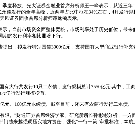
二季度释放。光大证券金融业首席分析师王一峰表示，从近三年
二永债发行的全年高峰，近两年占比中枢在34%左右，4月发行规模
”天风证券固收首席分析师谭逸鸣表示。
示，当前市场资金面整体宽松，市场利率处于历史低位，带来低成
5年同期的发行利率相比显著下行。
告提出，拟发行特别国债3000亿元，支持国有大型商业银行补充
，国有大行共发行10只二永债，发行规模总计3550亿元;其中，工
成为股份行发行规模榜首。
亿元、160亿元永续债。截至目前，还未有农商行发行二永债。
对有限。”财通证券首席经济学家、研究所所长孙彬彬分析，一方
部门越来越强调压实地方责任，强化“一行一策”审批标准，本