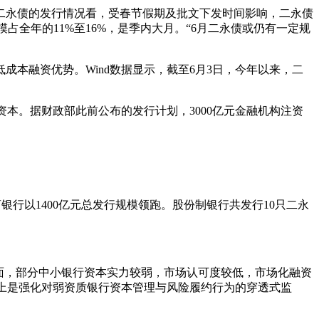
二永债的发行情况看，受春节假期及批文下发时间影响，二永债
占全年的11%至16%，是季内大月。“6月二永债或仍有一定规
本融资优势。Wind数据显示，截至6月3日，今年以来，二
资本。据财政部此前公布的发行计划，3000亿元金融机构注资
商银行以1400亿元总发行规模领跑。股份制银行共发行10只二永
面，部分中小银行资本实力较弱，市场认可度较低，市场化融资
质上是强化对弱资质银行资本管理与风险履约行为的穿透式监