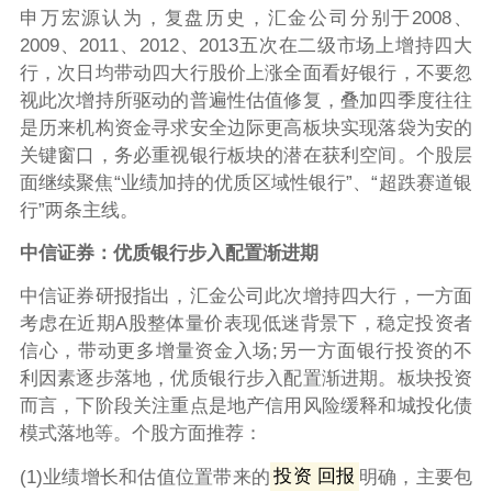
申万宏源认为，复盘历史，汇金公司分别于2008、
2009、2011、2012、2013五次在二级市场上增持四大
行，次日均带动四大行股价上涨全面看好银行，不要忽
视此次增持所驱动的普遍性估值修复，叠加四季度往往
是历来机构资金寻求安全边际更高板块实现落袋为安的
关键窗口，务必重视银行板块的潜在获利空间。个股层
面继续聚焦“业绩加持的优质区域性银行”、“超跌赛道银
行”两条主线。
中信证券：优质银行步入配置渐进期
中信证券研报指出，汇金公司此次增持四大行，一方面
考虑在近期A股整体量价表现低迷背景下，稳定投资者
信心，带动更多增量资金入场;另一方面银行投资的不
利因素逐步落地，优质银行步入配置渐进期。板块投资
而言，下阶段关注重点是地产信用风险缓释和城投化债
模式落地等。个股方面推荐：
(1)业绩增长和估值位置带来的
投资 回报
明确，主要包