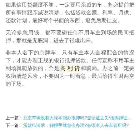
如果信用贷额度不够，一定要用亲戚的车，务必提前把
所有事情跟亲戚说清楚，包括贷款金额、利率、月供、
还款计划，最好写个书面的东西，避免后期扯皮。
无论多急用钱，都不要碰任何不用车主到场的民间抵
押，那就是无底洞，进去了很难出来。
非本人名下的京牌车，只有车主本人全程配合的情况
下，才能办理正规的银行抵押贷款。任何宣称不用车主
到场就能放款的，全是
高 利 贷
和骗局。办之前一定要
权衡清楚风险，不要因为一时着急，最后落得车财两空
的下场。
上一篇：
北京车辆没有大绿本能办抵押吗?登记证丢失/按揭押证两种情况详解
下一篇：
贷款结清后，解押手续怎么办理?必须本人去车管所吗?