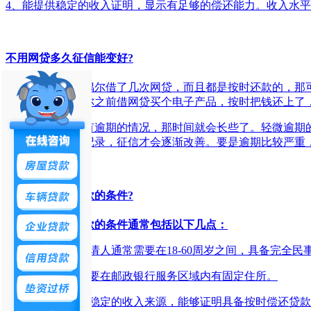
4、能提供稳定的收入证明，显示有足够的偿还能力。收入水
不用网贷多久征信能变好?
如果之前你只是偶尔借了几次网贷，而且都是按时还款的，那
状态了。比如说你之前借网贷买个电子产品，按时把钱还上了
但要是之前网贷有逾期的情况，那时间就会长些了。轻微逾期
覆盖之前的不良记录，征信才会逐渐改善。要是逾期比较严重
邮政银行信用贷款的条件?
邮政银行信用贷款的条件通常包括以下几点：
1、年龄要求：申请人通常需要在18-60周岁之间，具备完全民
2、居住条件：需要在邮政银行服务区域内有固定住所。
3、收入要求：有稳定的收入来源，能够证明具备按时偿还贷