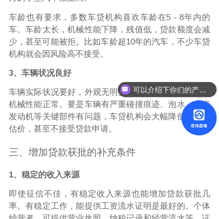
车龄也有要求，多数车贷机构喜欢车龄在5 - 8年内的
车。车龄太长，机械性能下降，残值低，贷款额度会减
少，甚至可能被拒。比如车龄超10年的汽车，不少车贷
机构就会因风险高不接受。
3、车辆状况良好
可以介绍下你们的产品么？
车辆实际状况要好，外观无明显重大损伤、内饰整洁、
机械性能正常。要是车辆有严重碰撞痕迹、泡水，或者
发动机等关键部件有问题，车贷机构会大幅降低车辆评
估价，甚至不接受贷款申请。
三、增加贷款获批的补充条件
1、稳定的收入来源
即使征信不佳，有稳定收入来源也能增加贷款获批几
率。有稳定工作，能提供工资流水证明是最好的。个体
经营者，可提供营业执照、纳税记录和经营流水等，证