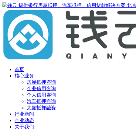
首页
核心业务
房屋抵押咨询
企业信用咨询
个人信用咨询
汽车抵押咨询
大额抵押融资
行业新闻
企业动态
关于我们