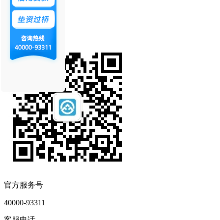
关于我们
投诉建议
服务协议
官方服务号
40000-93311
客服电话